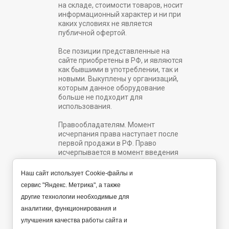
на складе, стоимости товаров, носит
информационный характер и ни при
каких условиях не является
публичной офертой.
Все позиции представленные на
сайте приобретены в РФ, и являются
как бывшими в употреблении, так и
новыми. Выкуплены у организаций,
которым данное оборудование
больше не подходит для
использования.
Правообладателям. Момент
исчерпания права наступает после
первой продажи в РФ. Право
исчерпывается в момент введения
товара в гражданский оборот
правообладателем или с его
Наш сайт использует Cookie-файлы и
согласия. Согласно принципу «первой
сервис "Яндекс. Метрика", а также
продажи» ст. 1487 ГК РФ.
другие технологии необходимые для
e-dvm@list.ru
аналитики, функционирования и
улучшения качества работы сайта и