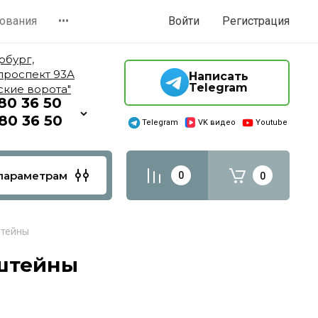
ования
•••
Войти
Регистрация
рбург,
проспект 93А
Написать
Telegram
ские ворота"
980 36 50
380 36 50
Telegram
VK видео
Youtube
параметрам
0
0
штейны
нштейны