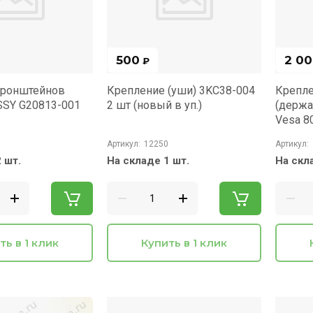
500
2 0
₽
кронштейнов
Крепление (уши) 3KC38-004
Крепле
SSY G20813-001
2 шт (новый в уп.)
(держа
Vesa 8
Артикул:
12250
Артикул:
 шт.
На складе 1 шт.
На скл
ть в 1 клик
Купить в 1 клик