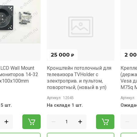
25 000
2 0
₽
LCD Wall Mount
Кронштейн потолочный для
Крепле
мониторов 14-32
телевизора TVHolder с
(держа
x100x100mm
электроприв. и пультом,
Vesa д
поворотный, (новый в уп)
M75q 
Артикул:
12045
Артикул:
5 шт.
На складе 1 шт.
Ожидае