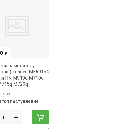
00
₽
ние к монитору
тель) Lenovo ME60154
ля ПК M910q M710q
M715q M720q
12703
тся поступление