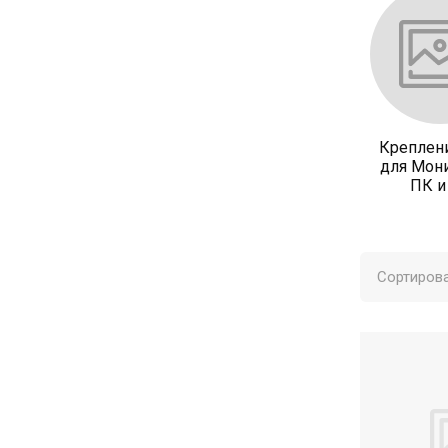
Креплени
для Мони
ПК и
Сортирова