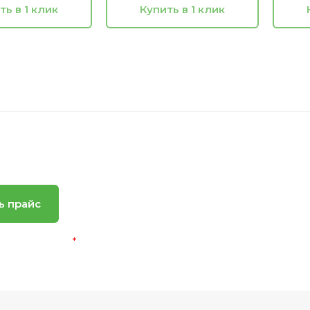
ть в 1 клик
Купить в 1 клик
ь прайс
альных данных
*