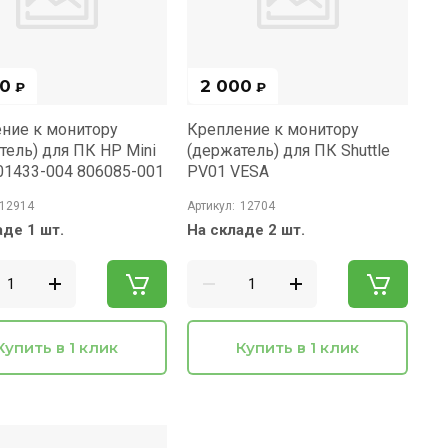
00
2 000
₽
₽
ние к монитору
Крепление к монитору
тель) для ПК HP Mini
(держатель) для ПК Shuttle
01433-004 806085-001
PV01 VESA
12914
Артикул:
12704
аде 1 шт.
На складе 2 шт.
Купить в 1 клик
Купить в 1 клик