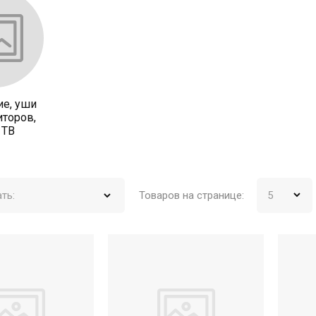
е, уши
торов,
 ТВ
ть:
Товаров на странице: