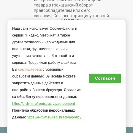
товара в гражданский оборот
правообладателем или с его
согласия. Согласно принципу «первой
продажи» ст. 1487 ГК РФ.
Наш сайт использует Cookie-файлы и
e-dvm@list.ru
сервис "Яндекс. Метрика", а также
другие технологии необходимые для
Задать вопрос
аналитики, функционирования и
улучшения качества работы сайта и
сервиса. Продолжая работу с сайтом,
© 2022 - 2026 Интернет магазин. Все права защищены.
Вы
соглашаетесь
с условиями
Продавец ИП Аксенов Михаил Александрович, ОГРНИП
обработки данных. Вы всегда можете
Согласен
323510000003104.
запретить данные действия в
Политика конфиденциальности персональной информации,
настройках Вашего браузера.
Согласие
договор оферты.
на обработку персональных данных
https://e-dvm.ru/registraciya/agreement
.
Политика обработки персональных
данных
https://e-dvm.ru/registraciya/policy
Мегагрупп.ру
.