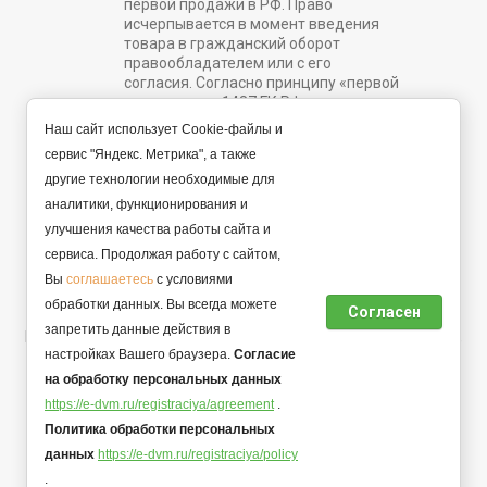
первой продажи в РФ. Право
исчерпывается в момент введения
товара в гражданский оборот
правообладателем или с его
согласия. Согласно принципу «первой
продажи» ст. 1487 ГК РФ.
Наш сайт использует Cookie-файлы и
e-dvm@list.ru
сервис "Яндекс. Метрика", а также
другие технологии необходимые для
Задать вопрос
аналитики, функционирования и
улучшения качества работы сайта и
сервиса. Продолжая работу с сайтом,
© 2022 - 2026 Интернет магазин. Все права защищены.
Вы
соглашаетесь
с условиями
Продавец ИП Аксенов Михаил Александрович, ОГРНИП
обработки данных. Вы всегда можете
Согласен
323510000003104.
запретить данные действия в
Политика конфиденциальности персональной информации,
настройках Вашего браузера.
Согласие
договор оферты.
на обработку персональных данных
https://e-dvm.ru/registraciya/agreement
.
Политика обработки персональных
данных
https://e-dvm.ru/registraciya/policy
Мегагрупп.ру
.