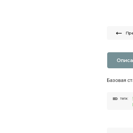
Пр
Описа
Базовая ст
теги: