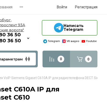
ования
•••
Войти
Регистрация
рбург,
проспект 93А
Написать
Telegram
ские ворота"
980 36 50
380 36 50
Telegram
VK видео
Youtube
параметрам
0
0
я VoIP Siemens Gigaset C610A IP для радиотелефона DECT Siemens
set C610A IP для
set C610