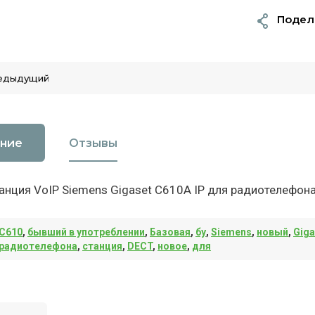
Подел
едыдущий
ние
Отзывы
анция VoIP Siemens Gigaset C610A IP для радиотелефон
C610
,
бывший в употреблении
,
Базовая
,
бу
,
Siemens
,
новый
,
Giga
радиотелефона
,
станция
,
DECT
,
новое
,
для