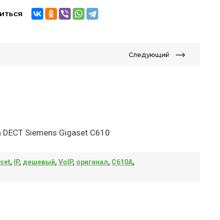
иться
Следующий
а DECT Siemens Gigaset C610
set
,
IP
,
дешевый
,
VoIP
,
оригинал
,
C610A
,