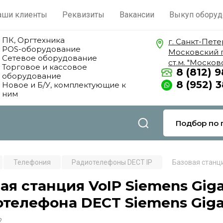
аши клиенты
Реквизиты
Вакансии
Выкуп оборуд
ПК, Оргтехника
г. Санкт-Пете
POS-оборудование
Московский 
Сетевое оборудование
ст.м. "Москов
Торговое и кассовое
8 (812) 
оборудование
8 (952) 
Новое и Б/У, комплектующие к
ним
Подбор по 
Телефония
Радиотелефоны DECT IP
Базовая станци
ая станция VoIP Siemens Giga
телефона DECT Siemens Giga
2