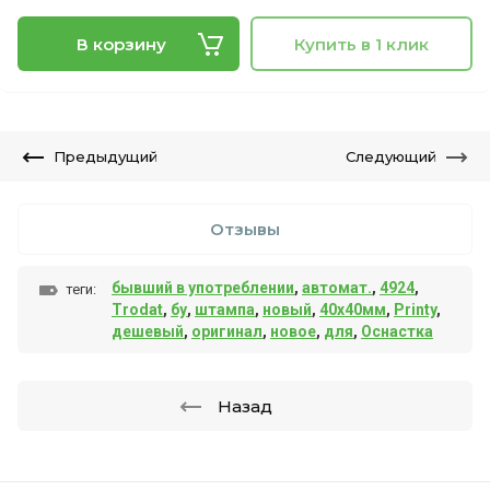
В корзину
Купить в 1 клик
Предыдущий
Следующий
Отзывы
бывший в употреблении
,
автомат.
,
4924
,
теги:
Trodat
,
бу
,
штампа
,
новый
,
40х40мм
,
Printy
,
дешевый
,
оригинал
,
новое
,
для
,
Оснастка
Назад