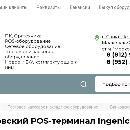
Отзывы о нас
e-dvm@list.ru
аши клиенты
Реквизиты
Вакансии
Выкуп оборуд
ПК, Оргтехника
г. Санкт-Пе
POS-оборудование
Московский
Сетевое оборудование
ст.м. "Моск
Торговое и кассовое
8 (812)
оборудование
8 (952)
Новое и Б/У, комплектующие к
ним
Подбор по 
Торговое, кассовое и складское оборудование
Банковск
вский POS-терминал Ingenic