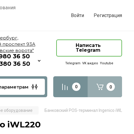
ования
Войти
Регистрация
тербург,
 проспект 93А
Написать
Telegram
овские ворота"
 980 36 50
 380 36 50
Telegram
VK видео
Youtube
параметрам
0
0
ое оборудование
Банковский POS-терминал Ingenico iWL220
o iWL220