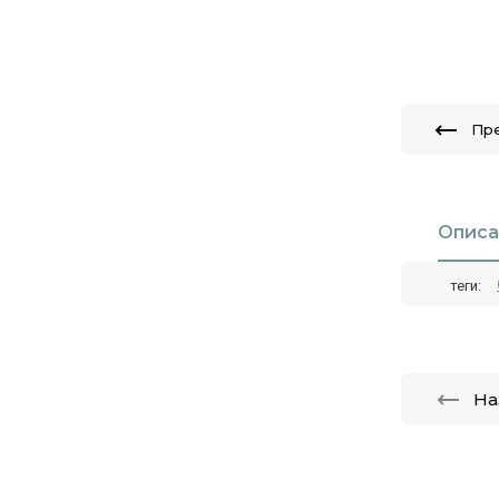
Пр
Описа
теги:
На