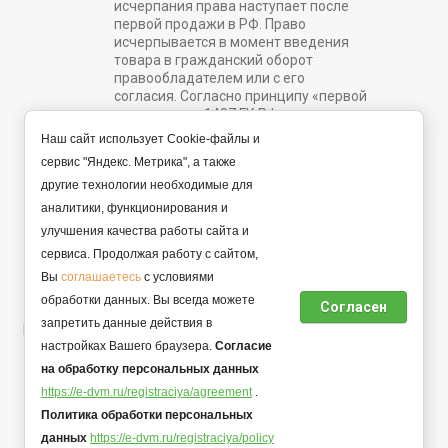
исчерпания права наступает после
первой продажи в РФ. Право
исчерпывается в момент введения
товара в гражданский оборот
правообладателем или с его
согласия. Согласно принципу «первой
продажи» ст. 1487 ГК РФ.
Наш сайт использует Cookie-файлы и
e-dvm@list.ru
сервис "Яндекс. Метрика", а также
другие технологии необходимые для
Задать вопрос
аналитики, функционирования и
улучшения качества работы сайта и
сервиса. Продолжая работу с сайтом,
© 2022 - 2026 Интернет магазин. Все права защищены.
Вы
соглашаетесь
с условиями
Продавец ИП Аксенов Михаил Александрович, ОГРНИП
обработки данных. Вы всегда можете
Согласен
323510000003104.
запретить данные действия в
Политика конфиденциальности персональной информации,
настройках Вашего браузера.
Согласие
договор оферты.
на обработку персональных данных
https://e-dvm.ru/registraciya/agreement
.
Политика обработки персональных
данных
https://e-dvm.ru/registraciya/policy
Мегагрупп.ру