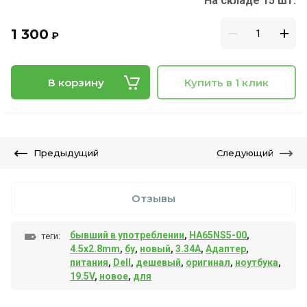
На складе 15 шт.
1 300
₽
В корзину
Купить в 1 клик
Предыдущий
Следующий
Отзывы
бывший в употреблении
,
HA65NS5-00
,
теги:
4.5x2.8mm
,
бу
,
новый
,
3.34A
,
Адаптер
,
питания
,
Dell
,
дешевый
,
оригинал
,
ноутбука
,
19.5V
,
новое
,
для