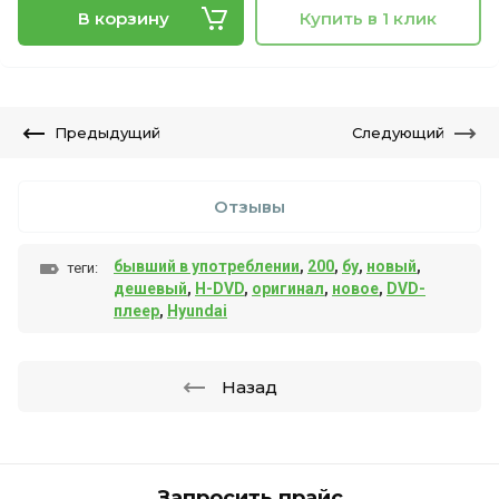
В корзину
Купить в 1 клик
Предыдущий
Следующий
Отзывы
бывший в употреблении
,
200
,
бу
,
новый
,
теги:
дешевый
,
H-DVD
,
оригинал
,
новое
,
DVD-
плеер
,
Hyundai
Назад
Запросить прайс