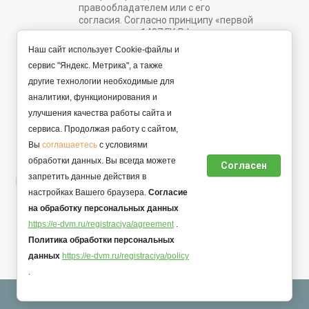
правообладателем или с его
согласия. Согласно принципу «первой
продажи» ст. 1487 ГК РФ.
Наш сайт использует Cookie-файлы и
e-dvm@list.ru
сервис "Яндекс. Метрика", а также
другие технологии необходимые для
Задать вопрос
аналитики, функционирования и
улучшения качества работы сайта и
сервиса. Продолжая работу с сайтом,
© 2022 - 2026 Интернет магазин. Все права защищены.
Вы
соглашаетесь
с условиями
Продавец ИП Аксенов Михаил Александрович, ОГРНИП
обработки данных. Вы всегда можете
Согласен
323510000003104.
запретить данные действия в
Политика конфиденциальности персональной информации,
настройках Вашего браузера.
Согласие
договор оферты.
на обработку персональных данных
https://e-dvm.ru/registraciya/agreement
.
Политика обработки персональных
данных
https://e-dvm.ru/registraciya/policy
Мегагрупп.ру
.